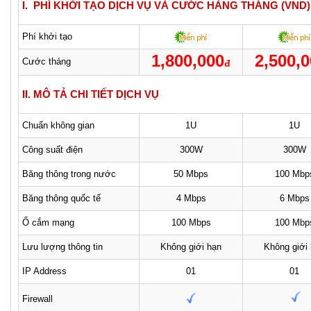
I. PHÍ KHỞI TẠO DỊCH VỤ VÀ CƯỚC HÀNG THÁNG (VND)
Phí khởi tạo
1,800,000
2,500,
Cước tháng
đ
II. MÔ TẢ CHI TIẾT DỊCH VỤ
Chuẩn không gian
1U
1U
Công suất điện
300W
300W
Băng thông trong nước
50 Mbps
100 Mbp
Băng thông quốc tế
4 Mbps
6 Mbps
Ổ cắm mạng
100 Mbps
100 Mbp
Lưu lượng thông tin
Không giới hạn
Không giới
IP Address
01
01
Firewall